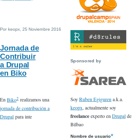
Por
keopx
, 25 Noviembre 2016
Jornada de
Contribuir
Sponsored by
a Drupal
en Biko
2
Soy
Ruben Egiguren
a.k.a.
En
Biko
realizamos una
keopx
, actualmente soy
jornada de contribución a
freelance
experto en
Drupal
de
Drupal
para inte
Bilbao
Nombre de usuario