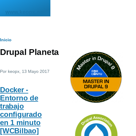
Pasar al contenido principal
www.keopx.net
Ruta
Inicio
Drupal Planeta
de
navegación
Por
keopx
, 13 Mayo 2017
Docker -
Entorno de
trabajo
configurado
en 1 minuto
[WCBilbao]