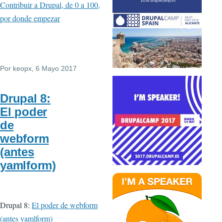
Contribuir a Drupal, de 0 a 100,
por donde empezar
Por
keopx
, 6 Mayo 2017
Drupal 8:
El poder
de
webform
(antes
yamlform)
Drupal 8:
El poder de webform
(antes yamlform)