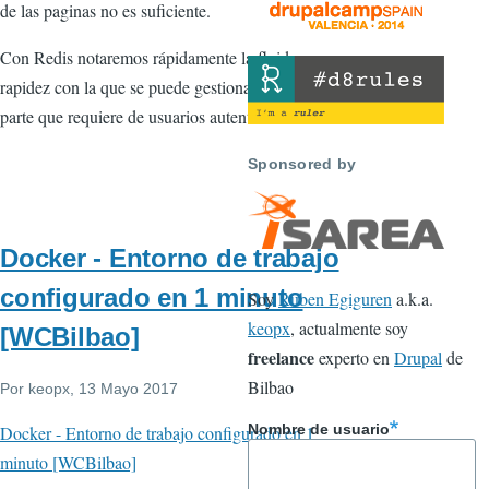
de las paginas no es suficiente.
Con Redis notaremos rápidamente la fluidez y
rapidez con la que se puede gestionar toda la
parte que requiere de usuarios autenticados.
Sponsored by
Docker - Entorno de trabajo
configurado en 1 minuto
Soy
Ruben Egiguren
a.k.a.
keopx
, actualmente soy
[WCBilbao]
freelance
experto en
Drupal
de
Bilbao
Por
keopx
, 13 Mayo 2017
Nombre de usuario
Docker - Entorno de trabajo configurado en 1
minuto [WCBilbao]