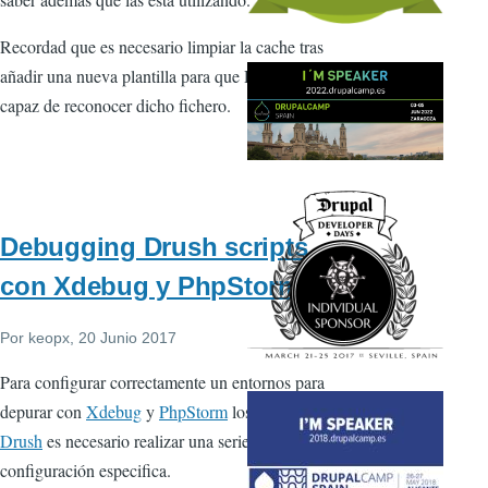
Recordad que es necesario limpiar la cache tras
añadir una nueva plantilla para que Drupal sea
capaz de reconocer dicho fichero.
Debugging Drush scripts
con Xdebug y PhpStorm
Por
keopx
, 20 Junio 2017
Para configurar correctamente un entornos para
depurar con
Xdebug
y
PhpStorm
los comandos
Drush
es necesario realizar una serie de
configuración especifica.