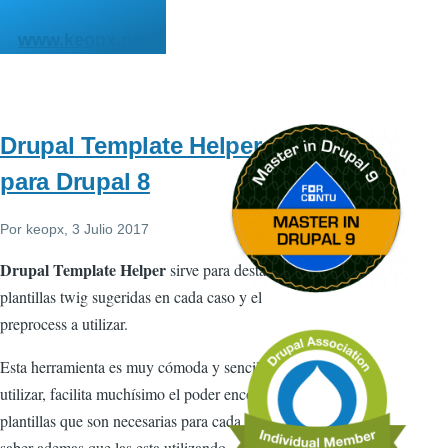
Pasar al contenido principal
www.keopx.net
Drupal Template Helper
para Drupal 8
Por
keopx
, 3 Julio 2017
Drupal Template Helper
sirve para destacar las
plantillas twig sugeridas en cada caso y el
preprocess a utilizar.
Esta herramienta es muy cómoda y sencilla de
utilizar, facilita muchísimo el poder encontrar las
plantillas que son necesarias para cada caso y
saber ademas que las esta utilizando.