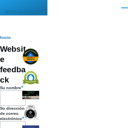
Pasar al contenido principal
Men
www.keopx.net
Ruta
Inicio
Websit
de
e
navegación
feedba
ck
Su nombre
Su dirección
de correo
electrónico