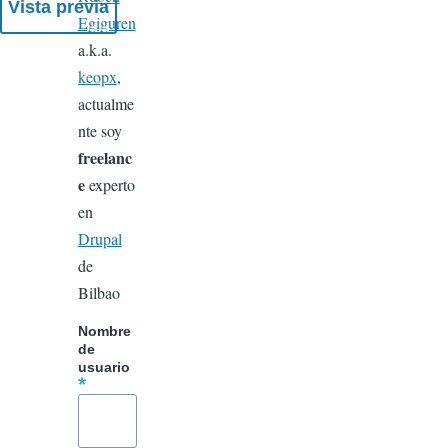
Egiguren
a.k.a.
keopx
,
actualme
nte soy
freelanc
e
experto
en
Drupal
de
Bilbao
Nombre
de
usuario