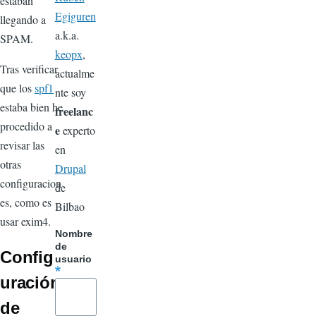
estaban
Egiguren
llegando a
a.k.a.
SPAM.
keopx
,
Tras verificar
actualme
que los
spf1
nte soy
estaba bien he
freelanc
procedido a
e
experto
revisar las
en
otras
Drupal
configuracion
de
es, como es
Bilbao
usar exim4.
Nombre
de
Config
usuario
uración
de