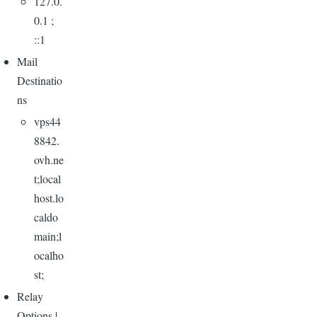
127.0.
0.1 ;
::1
Mail
Destinatio
ns
vps44
8842.
ovh.ne
t;local
host.lo
caldo
main;l
ocalho
st;
Relay
Options |