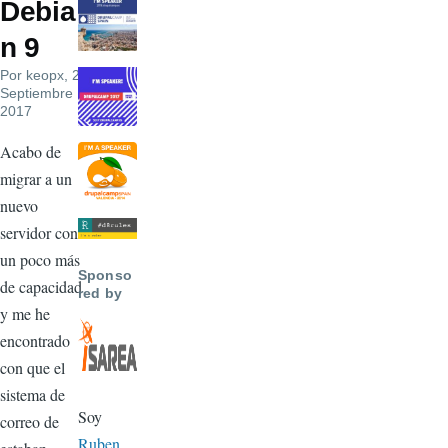
Debia
n 9
Por
keopx
, 2
Septiembre
2017
Acabo de
migrar a un
nuevo
servidor con
un poco más
Sponso
de capacidad
red by
y me he
encontrado
con que el
sistema de
Soy
correo de
Ruben