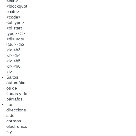
<cite>
<blockquot
e cite>
<code>
<ul type>
<ol start
type> <li>
<dl> <dt>
<dd> <h2
id> <h3
id> <h4
id> <h5
id> <h6
id>
Saltos
automátic
os de
líneas y de
párrafos.
Las
direccione
s de
correos
electrónico
s y