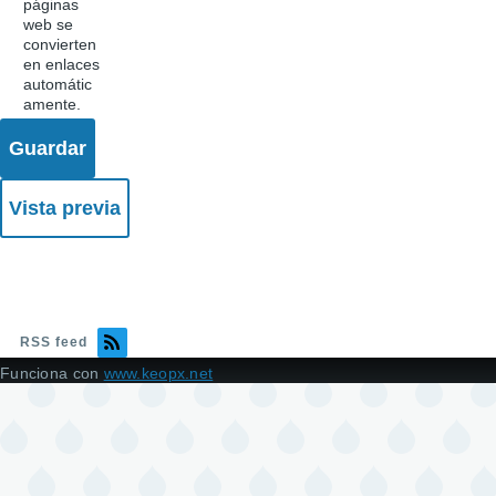
páginas
web se
convierten
en enlaces
automátic
amente.
RSS feed
Funciona con
www.keopx.net