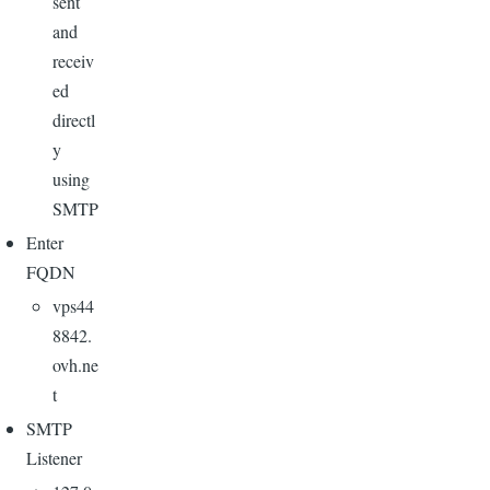
sent
and
receiv
ed
directl
y
using
SMTP
Enter
FQDN
vps44
8842.
ovh.ne
t
SMTP
Listener