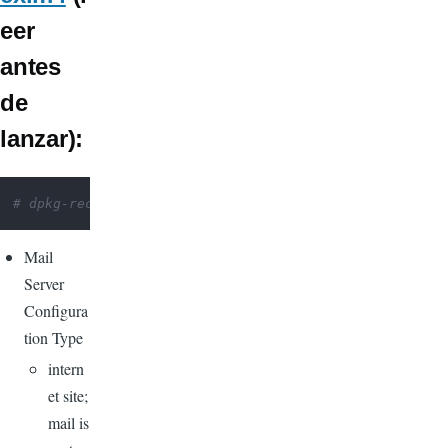
eer
antes
de
lanzar):
# dpkg-reconfigure exim4-config
Mail
Server
Configura
tion Type
intern
et site;
mail is