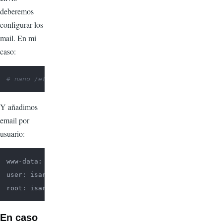
deberemos
configurar los
mail. En mi
caso:
# nano /etc/email-addresses
Y añadimos
email por
usuario:
www-data: isarea@isarea.com

user: isarea@isarea.com

root: isarea@isarea.com
En caso