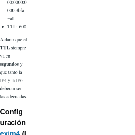
00:0000:0
000:3bfa
~all
TTL: 600
Aclarar que el
TTL
siempre
va en
segundos
y
que tanto la
IP4 y la IP6
deberan ser
las adecuadas.
Config
uración
exim4
(l