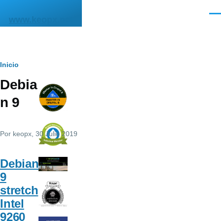
Pasar al contenido principal
Men
www.keopx.net
Ruta
Inicio
Debia
de
n 9
navegación
Por
keopx
, 30 Julio 2019
Debian
9
stretch
Intel
9260