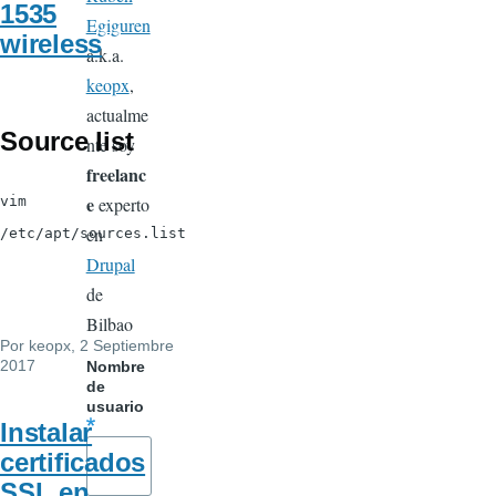
1535
Egiguren
wireless
a.k.a.
keopx
,
actualme
Source list
nte soy
freelanc
e
vim
experto
en
/etc/apt/sources.list
Drupal
de
Bilbao
Por
keopx
, 2 Septiembre
2017
Nombre
de
usuario
Instalar
certificados
SSL en