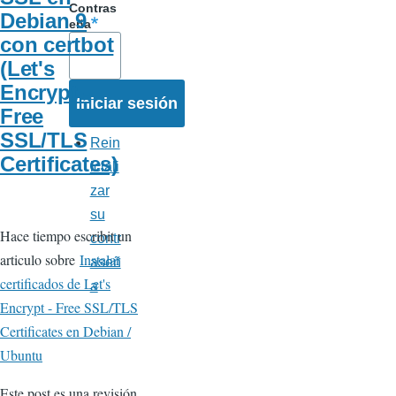
Contras
Debian 9
eña
con certbot
(Let's
Encrypt -
Free
SSL/TLS
Rein
Certificates)
iciali
zar
su
Hace tiempo escribit un
contr
articulo sobre
Instalar
aseñ
certificados de Let's
a
Encrypt - Free SSL/TLS
Certificates en Debian /
Ubuntu
Este post es una revisión