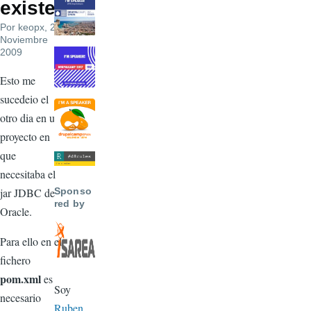
existe
Por
keopx
, 28
Noviembre
2009
Esto me
sucedeio el
otro dia en un
proyecto en
que
necesitaba el
jar JDBC de
Sponso
red by
Oracle.
Para ello en el
fichero
pom.xml
es
Soy
necesario
Ruben