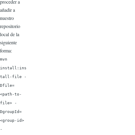
proceder a
añadir a
nuestro
repositorio
local de la
siguiente
forma:
mvn
install:ins
tall-file -
Dfile=
<path-to-
file> -
DgroupId=
<group-id>
-