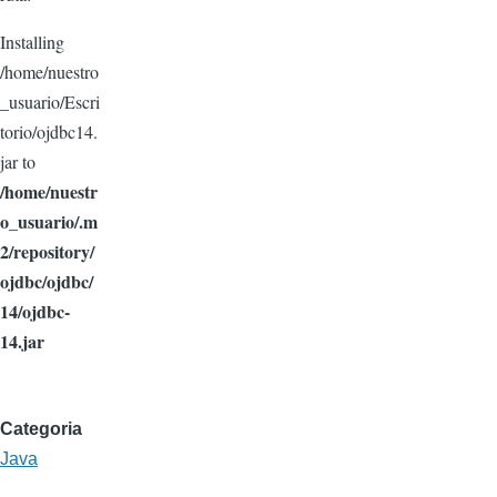
Installing
/home/nuestro
_usuario/Escri
torio/ojdbc14.
jar to
/home/nuestr
o_usuario/.m
2/repository/
ojdbc/ojdbc/
14/ojdbc-
14.jar
Categoria
Java