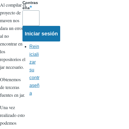
Contras
Al compilar el
eña
proyecto de
maven nos
dara un error
al no
encontrar en
Rein
los
iciali
repositorios el
zar
jar necesario.
su
contr
Obtenemos
aseñ
de terceras
a
fuentes en jar.
Una vez
realizado esto
podemos