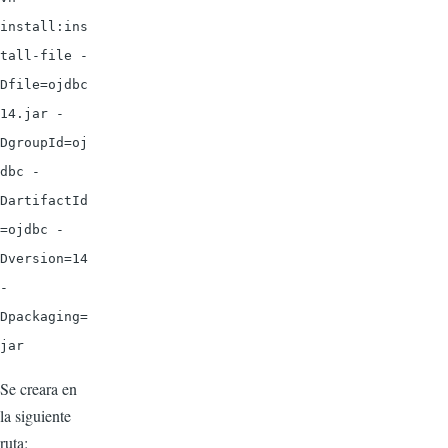
install:ins
tall-file -
Dfile=ojdbc
14.jar -
DgroupId=oj
dbc -
DartifactId
=ojdbc -
Dversion=14
-
Dpackaging=
jar
Se creara en
la siguiente
ruta: