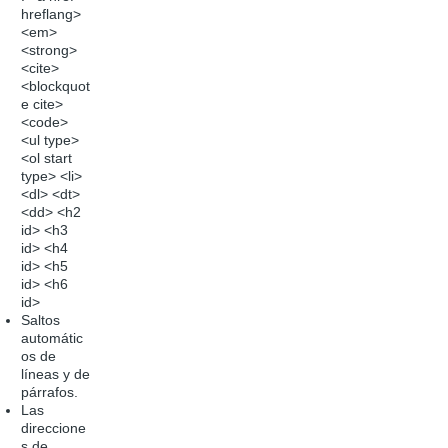
hreflang>
<em>
<strong>
<cite>
<blockquot
e cite>
<code>
<ul type>
<ol start
type> <li>
<dl> <dt>
<dd> <h2
id> <h3
id> <h4
id> <h5
id> <h6
id>
Saltos
automátic
os de
líneas y de
párrafos.
Las
direccione
s de