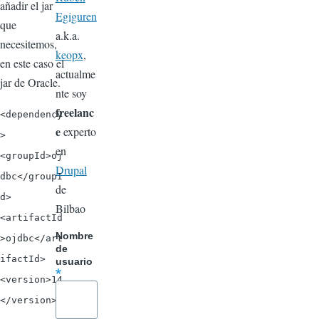
añadir el jar
Egiguren
que
a.k.a.
necesitemos,
keopx
,
en este caso el
actualme
jar de Oracle.
nte soy
freelanc
<dependency
e
experto
>
en
<groupId>oj
Drupal
dbc</groupI
de
d>
Bilbao
<artifactId
Nombre
>ojdbc</art
de
ifactId>
usuario
<version>14
</version>