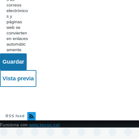
correos
electrónico
s y
páginas
web se
convierten
en enlaces
automátic
amente.
RSS feed
Funciona con
www.keopx.net