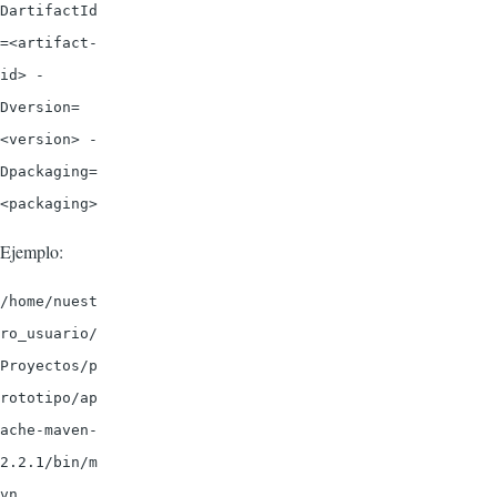
DartifactId
=<artifact-
id> -
Dversion=
<version> -
Dpackaging=
<packaging>
Ejemplo:
/home/nuest
ro_usuario/
Proyectos/p
rototipo/ap
ache-maven-
2.2.1/bin/m
vn