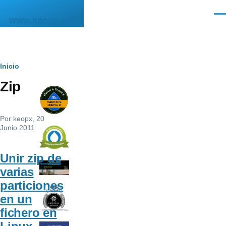
Pasar al contenido principal
Men
www.keopx.net
Ruta
Inicio
Zip
de
navegación
Por
keopx
, 20
Junio 2011
Unir zip de
varias
particiones
en un
fichero en