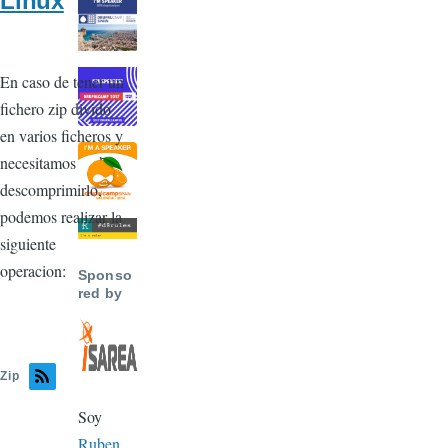
Linux
En caso de tener un
fichero zip divido
en varios ficheros y
necesitamos
descomprimirlo,
podemos realizar la
siguiente
operacion:
Sponso
red by
Zip
Soy
Ruben