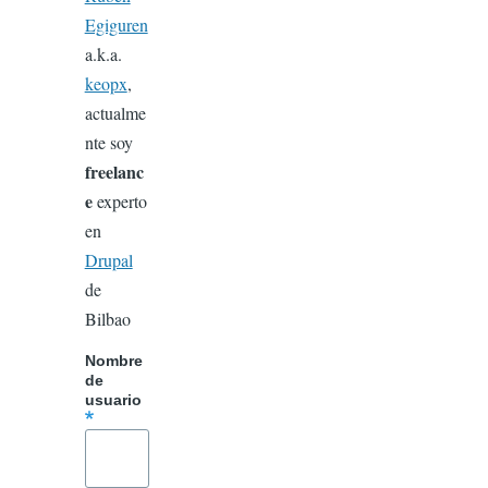
Egiguren
a.k.a.
keopx
,
actualme
nte soy
freelanc
e
experto
en
Drupal
de
Bilbao
Nombre
de
usuario